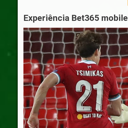
Experiência Bet365 mobile