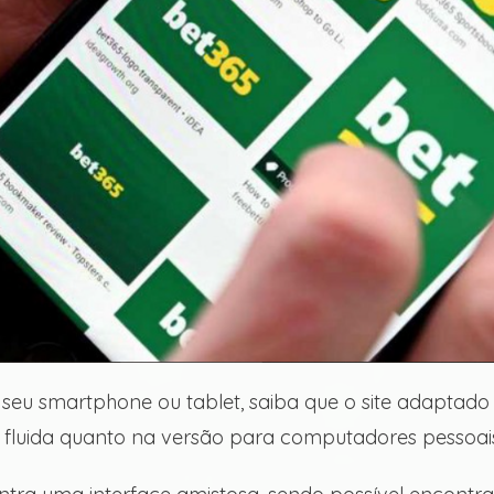
seu smartphone ou tablet, saiba que o site adaptado
o fluida quanto na versão para computadores pessoais