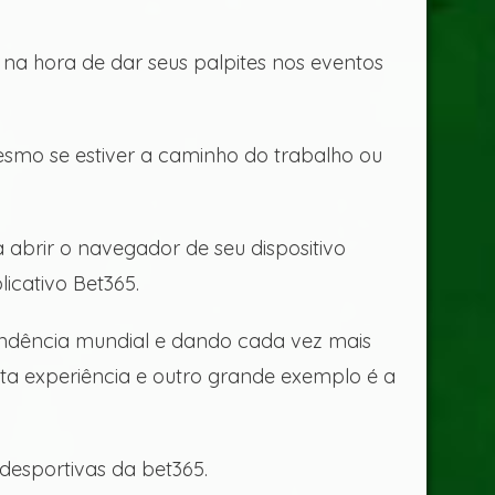
na hora de dar seus palpites nos eventos
esmo se estiver a caminho do trabalho ou
a abrir o navegador de seu dispositivo
icativo Bet365.
endência mundial e dando cada vez mais
ta experiência e outro grande exemplo é a
desportivas da bet365.