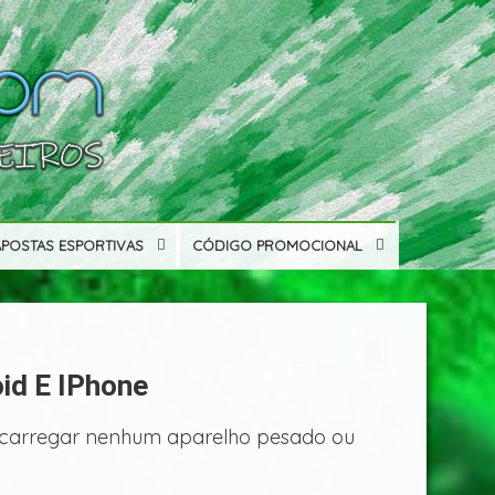
POSTAS ESPORTIVAS
CÓDIGO PROMOCIONAL
id E IPhone
ar carregar nenhum aparelho pesado ou