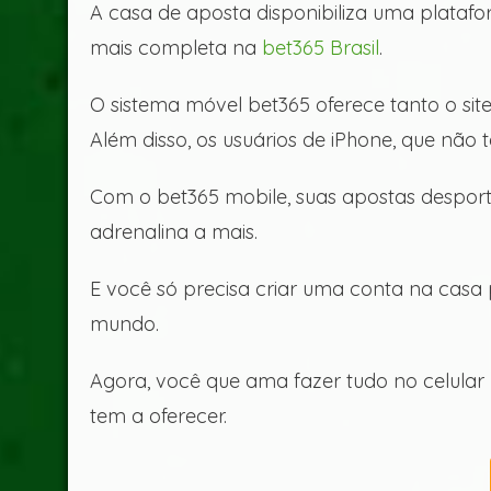
A casa de aposta disponibiliza uma plataf
mais completa na
bet365 Brasil
.
O sistema móvel bet365 oferece tanto o sit
Além disso, os usuários de iPhone, que não 
Com o bet365 mobile, suas apostas desporti
adrenalina a mais.
E você só precisa criar uma conta na cas
mundo.
Agora, você que ama fazer tudo no celular
tem a oferecer.